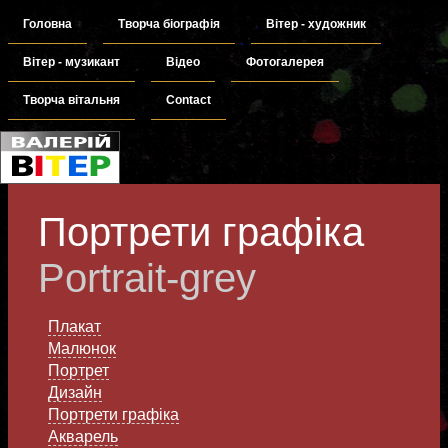
Головна
Творча біографія
Вітер - художник
Вітер - музикант
Відео
Фотогалерея
Творча вітальня
Contact
Портрети графіка
Portrait-grey
Плакат
Малюнок
Портрет
Дизайн
Портрети графіка
Акварель