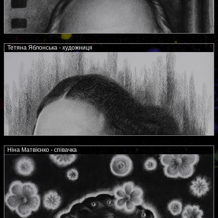
Тетяна Яблонська - художниця
Ніна Матвієнко - співачка