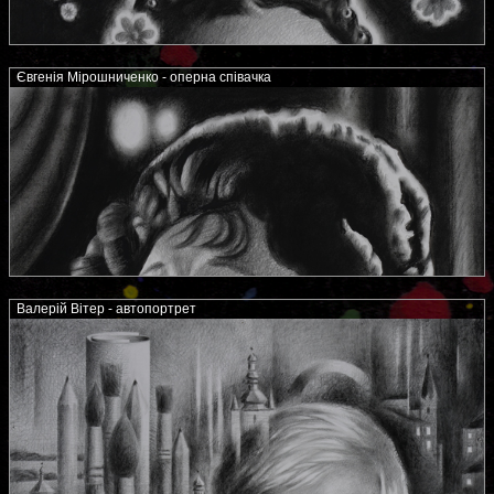
Євгенія Мірошниченко - оперна співачка
Валерій Вітер - автопортрет