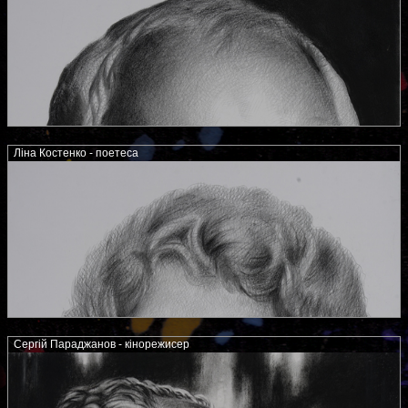
Ліна Костенко - поетеса
Сергій Параджанов - кінорежисер