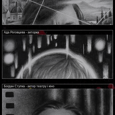
Ада Роговцева - акторка
Богдан Ступка - актор театру і кіно