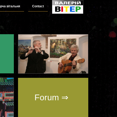
рча вітальня
Contact
Forum ⇒